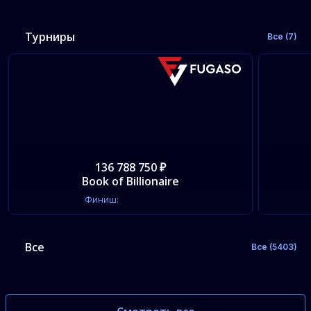
Турниры
Все
(
7
)
136 788 750 ₽
Book of Billionaire
Финиш:
Все
Все
(
5403
)