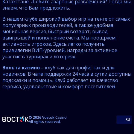
Казахстане. Любите азартные развлечения? Тогда мы
знаем, что Вам предложить.
В нашем клубе широкий выбор игр на тенге от самых
популярных производителей, а также удобная
мобильная версия, быстрый возврат, вывод
выигрышей и пополнение счёта. Мы поощряем
активность игроков. Здесь легко получить
привилегии ВИП-уровней, награды за активное
участие в турнирах и лотереях.
Вольта казино
– клуб как для профи, так и для
новичков. В чате поддержки 24 часа в сутки доступны
подсказки и помощь. Клуб работает на качество
сервиса, удовольствие и комфорт посетителей.
© 2026 Vostok Casino
RU
All rights reserved.