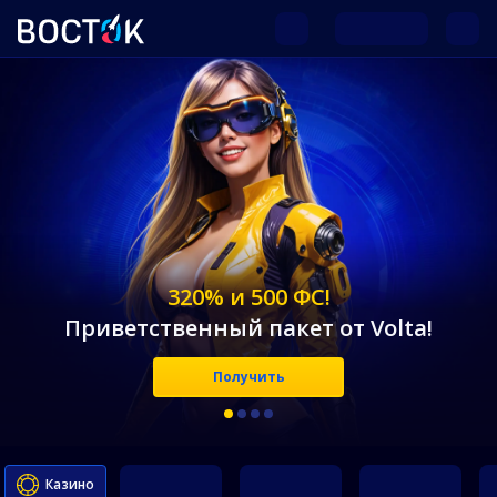
320% и 500 ФС!
Приветственный пакет от Volta!
Получить
Казино