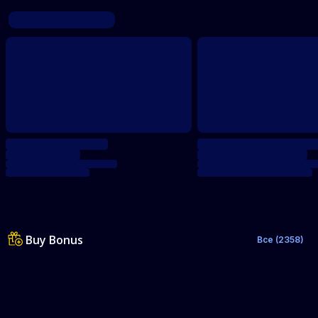
Buy Bonus
Все
(
2358
)